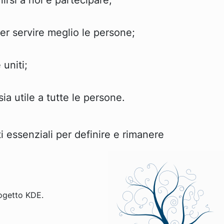
rsi a noi e partecipare;
r servire meglio le persone;
 uniti;
ia utile a tutte le persone.
i essenziali per definire e rimanere
ogetto KDE.