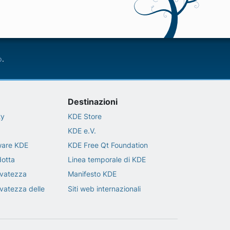
p
.
Destinazioni
ty
KDE Store
KDE e.V.
tware KDE
KDE Free Qt Foundation
dotta
Linea temporale di KDE
ervatezza
Manifesto KDE
ervatezza delle
Siti web internazionali