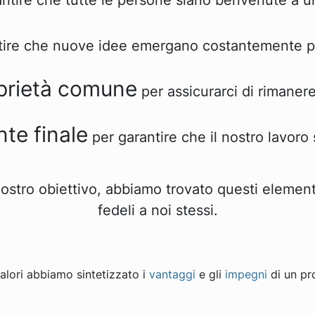
ntire che tutte le persone siano benvenute a uni
tire che nuove idee emergano costantemente pe
prietà comune
per assicurarci di rimanere
nte finale
per garantire che il nostro lavoro s
nostro obiettivo, abbiamo trovato questi element
fedeli a noi stessi.
alori abbiamo sintetizzato i
vantaggi
e gli
impegni
di un pr