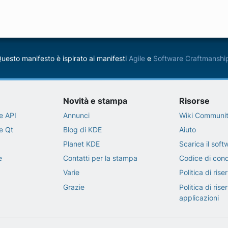
uesto manifesto è ispirato ai manifesti
Agile
e
Software Craftmanshi
Novità e stampa
Risorse
e API
Annunci
Wiki Communi
e Qt
Blog di KDE
Aiuto
Planet KDE
Scarica il sof
e
Contatti per la stampa
Codice di con
Varie
Politica di ris
Grazie
Politica di ris
applicazioni